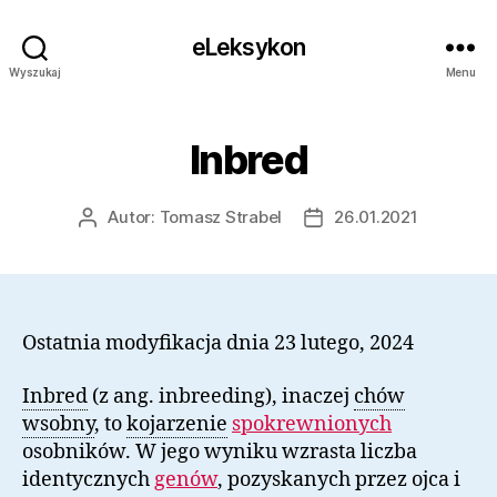
eLeksykon
Wyszukaj
Menu
Inbred
Autor:
Tomasz Strabel
26.01.2021
Autor
Data
wpisu
wpisu
Ostatnia modyfikacja dnia 23 lutego, 2024
Inbred
(z ang. inbreeding), inaczej
chów
wsobny
, to
kojarzenie
spokrewnionych
osobników. W jego wyniku wzrasta liczba
identycznych
genów
, pozyskanych przez ojca i