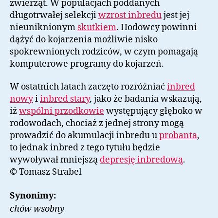
zwierząt. W populacjach poddanych
długotrwałej selekcji
wzrost inbredu
jest jej
nieuniknionym
skutkiem
. Hodowcy powinni
dążyć do kojarzenia możliwie nisko
spokrewnionych rodziców, w czym pomagają
komputerowe programy do kojarzeń.
W ostatnich latach zaczęto rozróżniać
inbred
nowy
i
inbred stary
, jako że badania wskazują,
iż
wspólni przodkowie
występujący głęboko w
rodowodach, chociaż z jednej strony mogą
prowadzić do akumulacji inbredu u
probanta
,
to jednak inbred z tego tytułu będzie
wywoływał mniejszą
depresję inbredową
.
© Tomasz Strabel
Synonimy:
chów wsobny