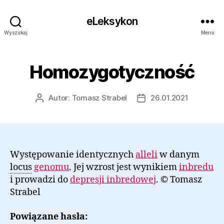
eLeksykon
Wyszukaj
Menu
Homozygotyczność
Autor:
Tomasz Strabel
26.01.2021
Autor
Data
wpisu
wpisu
Występowanie identycznych
alleli
w danym
locus
genomu
. Jej wzrost jest wynikiem
inbredu
i prowadzi do
depresji inbredowej
. © Tomasz
Strabel
Powiązane hasła: