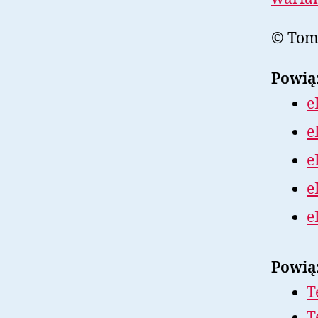
© Toma
Powią
e
e
e
e
e
Powią
T
T