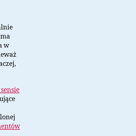
lnie
e ma
a w
ieważ
aczej,
sensie
ujące
lonej
nentów