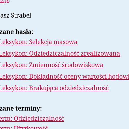
sz Strabel
zane hasła:
Leksykon: Selekcja masowa
Leksykon: Odziedziczalność zrealizowana
Leksykon: Zmienność środowiskowa
Leksykon: Dokładność oceny wartości hodow
Leksykon: Brakująca odziedziczalność
zane terminy:
erm: Odziedziczalność
erm: Użytkowość