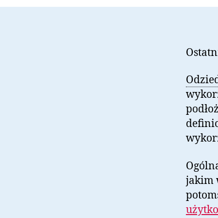
Ostatn
Odzied
wykorz
podło
defini
wykor
Ogólna
jakim 
potoms
użytk