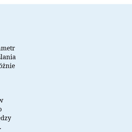
rametr
lania
óżnie
 w
o
ędzy
.