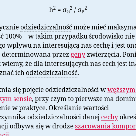
2
2
2
h
= σ
/ σ
G
P
tycznie
odziedziczalność
może mieć maksyma
ć 100% – w takim przypadku środowisko ni
o wpływu na interesującą nas cechę i jest on
ci determinowana przez
geny
zwierzęcia. Pon
 wiemy, że dla interesujących nas cech jest in
znać ich
odziedziczalność
.
nia się pojęcie odziedziczalności w
węższym 
zym sensie
, przy czym to pierwsze ma domin
nie w praktyce. Określanie wartości
zynnika odziedziczalności danej
cechy
okreś
cji odbywa się w drodze
szacowania kompo
cji
.