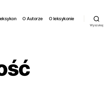
eksykon
O Autorze
O leksykonie
Wyszukaj
ość