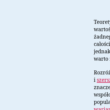
Teore
wartoś
żadneg
całoś
jednak
warto 
Rozróż
i
szers
znacze
współc
popula
warian