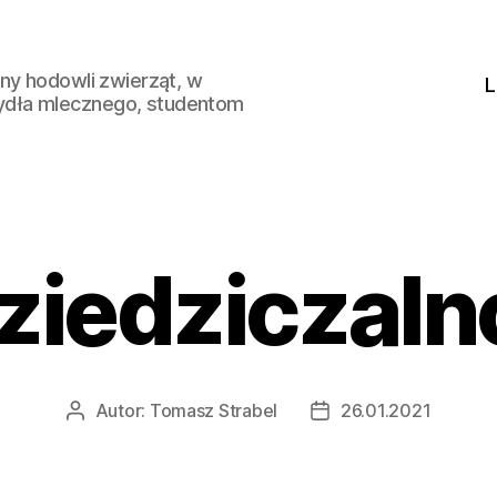
ny hodowli zwierząt, w
L
ydła mlecznego, studentom
ziedziczaln
Autor:
Tomasz Strabel
26.01.2021
Autor
Data
wpisu
wpisu