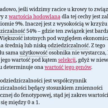
adowo, jeśli widzimy racice u krowy to związ
y z
wartością hodowlaną
dla tej cechy jest z
iomie 9%. Inaczej jest z wysokością w krzyżu
ziczalność
54% – gdzie ten związek jest bard
 Większość istotnych pod względem ekonomi
a średnią lub niską
odziedziczalność
. Z tego
du sama
użytkowość
osobnika nie wystarcza,
 jego wartość pod kątem
selekcji
, gdyż w nie
u determinuje ona
wartość jego genów
.
odziedziczalności jest współczynnik
ziczalności będący stosunkiem zmienności
cznej do fenotypowej, stąd jej zakres wartośc
 się między 0 a 1.