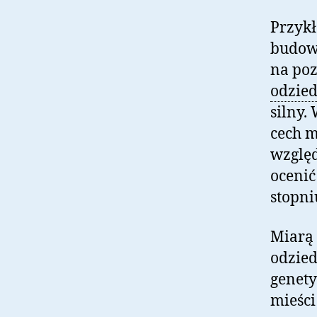
Przykł
budow
na poz
odzied
silny.
cech m
wzglę
ocenić
stopni
Miarą 
odzied
genety
mieści