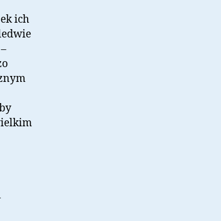
ek ich
aledwie
 –
zo
cznym
 by
wielkim
i