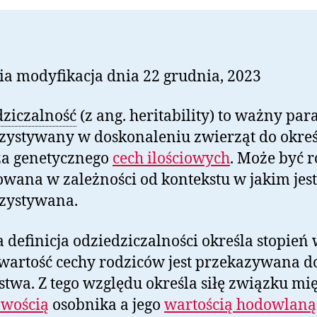
ia modyfikacja dnia 22 grudnia, 2023
ziczalność
(z ang. heritability) to ważny pa
ystywany w doskonaleniu zwierząt do okreś
ża genetycznego
cech ilościowych
. Może być r
owana w zależności od kontekstu w jakim jest
zystywana.
 definicja odziedziczalności określa stopień
wartość cechy rodziców jest przekazywana d
twa. Z tego względu określa siłę związku mi
owością
osobnika a jego
wartością hodowlaną