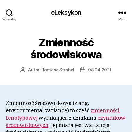
eLeksykon
Wyszukaj
Menu
Zmienność
środowiskowa
Autor:
Tomasz Strabel
08.04.2021
Autor
Data
wpisu
wpisu
Zmienność środowiskowa
(z ang.
environmental variance) to część
zmienności
fenotypowej
wynikająca z działania
czynników
środowiskowych
. Jej miarą jest
wariancja