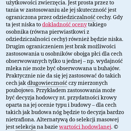
użytkowości zwierzęcia. Jest prosta przez to
tania w zastosowaniu ale jej skuteczność jest
ograniczona przez
odziedziczalność
cechy. Gdy
ta jest niska to
dokładność oceny
takiego
osobnika (równa pierwiastkowi z
odziedziczalności cechy) również będzie niska.
Drugim ograniczeniem jest brak możliwości
zastosowania u osobników obojga płci dla cech
obserwowanych tylko u jednej – np. wydajność
mleka nie może być obserwowana u buhajów.
Praktycznie nie da się jej zastosować do takich
cech jak
długowieczność
czy mierzonych
poubojowo. Przykładem zastosowania może
być decyzja hodowcy nt. przydatności krowy
oparta na jej ocenie typu i budowy – dla cech
takich jak budowa nóg będzie to decyzja bardzo
nietrafiona. Alternatywą do selekcji masowej
jest
selekcja
na bazie
wartości hodowlanej
. ©