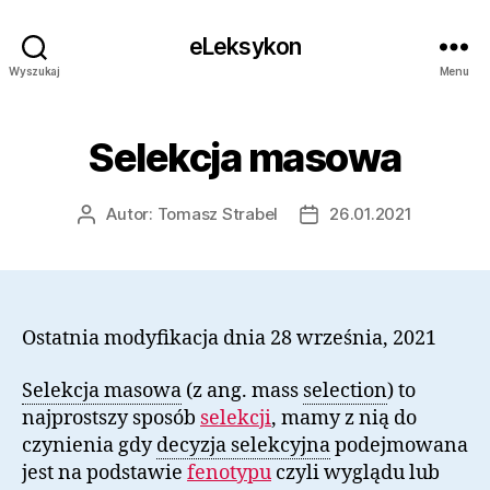
eLeksykon
Wyszukaj
Menu
Selekcja masowa
Autor:
Tomasz Strabel
26.01.2021
Autor
Data
wpisu
wpisu
Ostatnia modyfikacja dnia 28 września, 2021
Selekcja masowa
(z ang. mass
selection
) to
najprostszy sposób
selekcji
, mamy z nią do
czynienia gdy
decyzja selekcyjna
podejmowana
jest na podstawie
fenotypu
czyli wyglądu lub