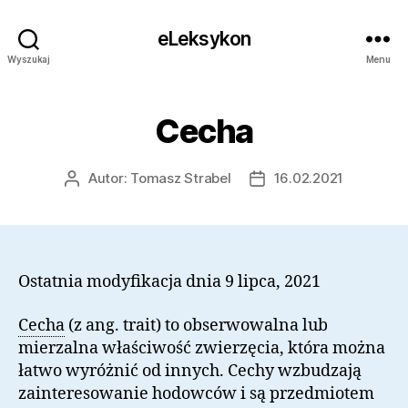
eLeksykon
Wyszukaj
Menu
Cecha
Autor:
Tomasz Strabel
16.02.2021
Autor
Data
wpisu
wpisu
Ostatnia modyfikacja dnia 9 lipca, 2021
Cecha
(z ang. trait) to obserwowalna lub
mierzalna właściwość zwierzęcia, która można
łatwo wyróżnić od innych. Cechy wzbudzają
zainteresowanie hodowców i są przedmiotem