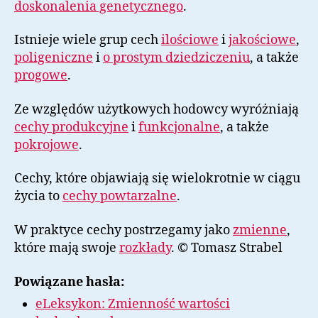
doskonalenia genetycznego
.
Istnieje wiele grup cech
ilościowe
i
jakościowe
,
poligeniczne
i
o prostym dziedziczeniu
, a także
progowe
.
Ze względów użytkowych hodowcy wyróżniają
cechy produkcyjne
i
funkcjonalne
, a także
pokrojowe
.
Cechy, które objawiają się wielokrotnie w ciągu
życia to
cechy powtarzalne
.
W praktyce cechy postrzegamy jako
zmienne
,
które mają swoje
rozkłady
. © Tomasz Strabel
Powiązane hasła:
eLeksykon: Zmienność wartości