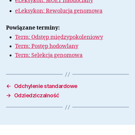
eLeksykon: MOET młodociany
eLeksykon: Rewolucja genomowa
Powiązane terminy:
Term: Odstęp międzypokoleniowy
Term: Postęp hodowlany
Term: Selekcja genomowa
←
Odchylenie standardowe
→
Odziedziczalność