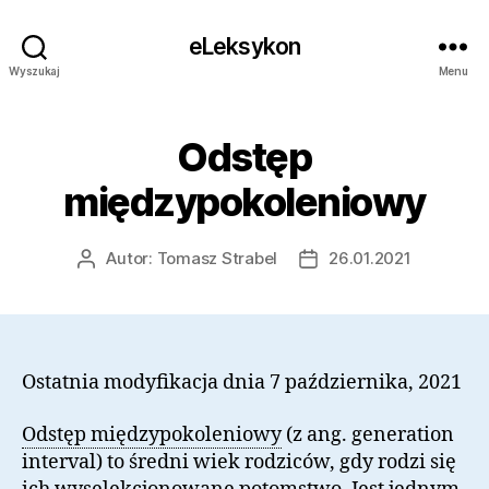
eLeksykon
Wyszukaj
Menu
Odstęp
międzypokoleniowy
Autor:
Tomasz Strabel
26.01.2021
Autor
Data
wpisu
wpisu
Ostatnia modyfikacja dnia 7 października, 2021
Odstęp międzypokoleniowy
(z ang. generation
interval) to średni wiek rodziców, gdy rodzi się