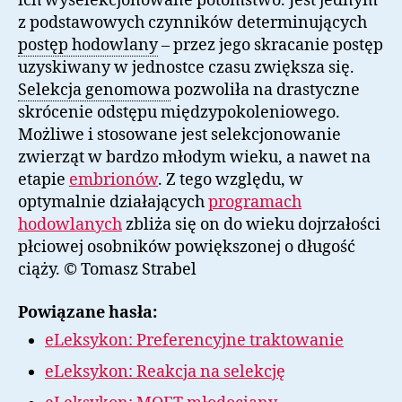
ich wyselekcjonowane potomstwo. Jest jednym
z podstawowych czynników determinujących
postęp hodowlany
– przez jego skracanie postęp
uzyskiwany w jednostce czasu zwiększa się.
Selekcja genomowa
pozwoliła na drastyczne
skrócenie odstępu międzypokoleniowego.
Możliwe i stosowane jest selekcjonowanie
zwierząt w bardzo młodym wieku, a nawet na
etapie
embrionów
. Z tego względu, w
optymalnie działających
programach
hodowlanych
zbliża się on do wieku dojrzałości
płciowej osobników powiększonej o długość
ciąży. © Tomasz Strabel
Powiązane hasła:
eLeksykon: Preferencyjne traktowanie
eLeksykon: Reakcja na selekcję