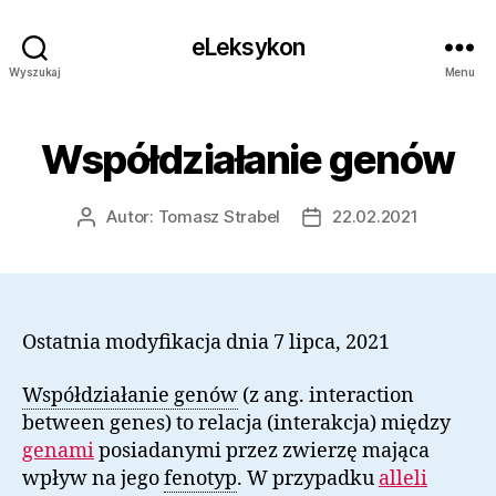
eLeksykon
Wyszukaj
Menu
Współdziałanie genów
Autor:
Tomasz Strabel
22.02.2021
Autor
Data
wpisu
wpisu
Ostatnia modyfikacja dnia 7 lipca, 2021
Współdziałanie genów
(z ang. interaction
between genes) to relacja (interakcja) między
genami
posiadanymi przez zwierzę mająca
wpływ na jego
fenotyp
. W przypadku
alleli