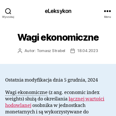
eLeksykon
Wyszukaj
Menu
Wagi ekonomiczne
Autor:
Tomasz Strabel
18.04.2023
Autor
Data
wpisu
wpisu
Ostatnia modyfikacja dnia 5 grudnia, 2024
Wagi ekonomiczne
(z ang. economic index
weights) służą do określania
łącznej wartości
hodowlanej
osobnika w jednostkach
monetarnych i są wykorzystywane do