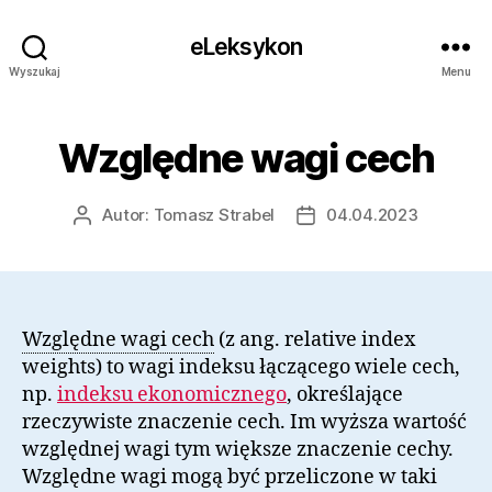
eLeksykon
Wyszukaj
Menu
Względne wagi cech
Autor:
Tomasz Strabel
04.04.2023
Autor
Data
wpisu
wpisu
Względne wagi cech
(z ang. relative index
weights) to wagi indeksu łączącego wiele cech,
np.
indeksu ekonomicznego
, określające
rzeczywiste znaczenie cech. Im wyższa wartość
względnej wagi tym większe znaczenie cechy.
Względne wagi mogą być przeliczone w taki