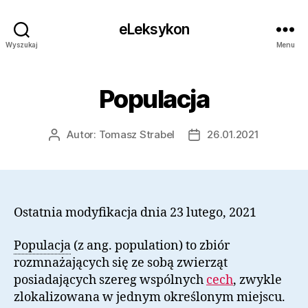
eLeksykon
Wyszukaj
Menu
Populacja
Autor:
Tomasz Strabel
26.01.2021
Autor
Data
wpisu
wpisu
Ostatnia modyfikacja dnia 23 lutego, 2021
Populacja
(z ang. population) to zbiór
rozmnażających się ze sobą zwierząt
posiadających szereg wspólnych
cech
, zwykle
zlokalizowana w jednym określonym miejscu.