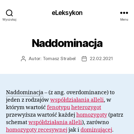
eLeksykon
Wyszukaj
Menu
Naddominacja
Autor:
Tomasz Strabel
22.02.2021
Autor
Data
wpisu
wpisu
Naddominacja
– (z ang. overdominance) to
jeden z rodzajów
współdziałania alleli
, w
którym wartość
fenotypu
heterozygot
przewyższa wartość każdej
homozygoty
(patrz
schemat
współdziałania alleli
), zarówno
homozygoty recesywnej
jak i
dominującej
.