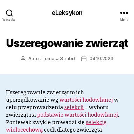
eLeksykon
Wyszukaj
Menu
Uszeregowanie zwierząt
Autor:
Tomasz Strabel
04.10.2023
Autor
Data
wpisu
wpisu
Uszeregowanie zwierząt
to ich
uporządkowanie wg
wartości hodowlanej
w
celu przeprowadzenia
selekcji
– wyboru
zwierząt na
podstawie wartości hodowlanej
.
Ponieważ zwykle prowadzi się
selekcję
wielocechową
cech dlatego zwierzęta