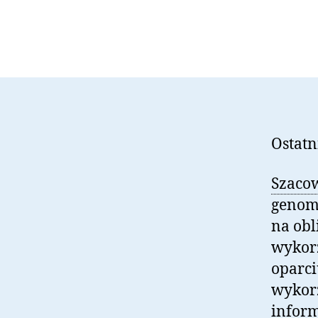
Ostatn
Szaco
genomi
na obl
wykor
oparci
wykor
infor