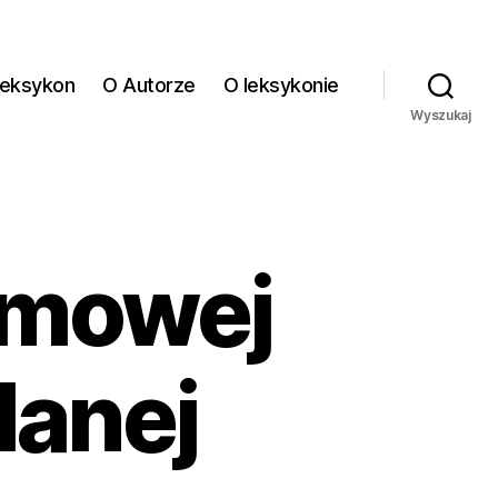
eksykon
O Autorze
O leksykonie
Wyszukaj
omowej
lanej