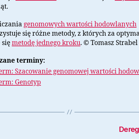
ąt.
iczania
genomowych wartości hodowlanych
ystuje się różne metody, z których za optym
 się
metodę jednego kroku
. © Tomasz Strabel
zane terminy:
erm: Szacowanie genomowej wartości hodow
erm: Genotyp
Dereg