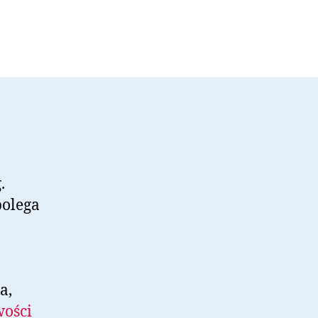
.
polega
a,
wości