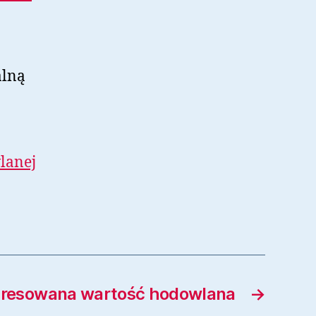
alną
lanej
resowana wartość hodowlana
→