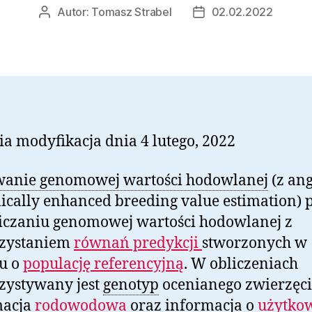
Autor:
Tomasz Strabel
02.02.2022
Autor
Data
wpisu
wpisu
ia modyfikacja dnia 4 lutego, 2022
wanie genomowej wartości hodowlanej
(z ang
cally enhanced breeding value estimation) 
iczaniu genomowej wartości hodowlanej z
zystaniem
równań predykcji
stworzonych w
u o
populację referencyjną
. W obliczeniach
zystywany jest
genotyp
ocenianego zwierzęci
macja
rodowodowa
oraz informacja o
użytko