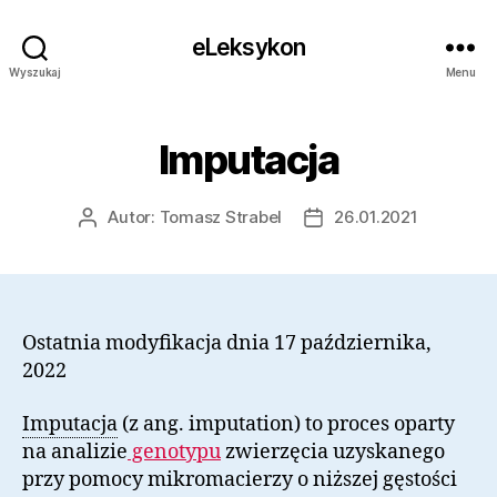
eLeksykon
Wyszukaj
Menu
Imputacja
Autor:
Tomasz Strabel
26.01.2021
Autor
Data
wpisu
wpisu
Ostatnia modyfikacja dnia 17 października,
2022
Imputacja
(z ang. imputation) to proces oparty
na analizie
genotypu
zwierzęcia uzyskanego
przy pomocy mikromacierzy o niższej gęstości