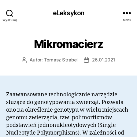
eLeksykon
Wyszukaj
Menu
Mikromacierz
Autor:
Tomasz Strabel
26.01.2021
Autor
Data
wpisu
wpisu
Zaawansowane technologicznie narzędzie
służące do genotypowania zwierząt. Pozwala
ono na określenie genotypu w wielu miejscach
genomu zwierzęcia, tzw. polimorfizmów
podstawień jednonukleotydowych (Single
Nucleotyde Polymorphisms). W zależności od