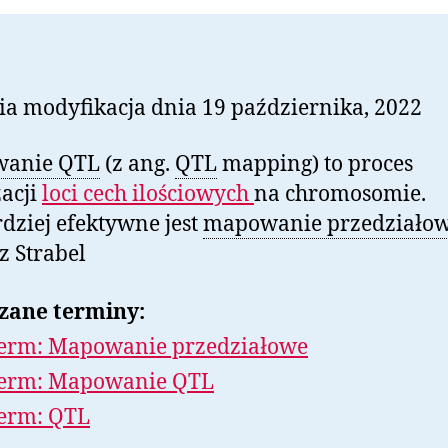
ia modyfikacja dnia 19 października, 2022
anie QTL
(z ang.
QTL
mapping) to proces
zacji
loci
cech ilościowych
na chromosomie.
dziej efektywne jest
mapowanie przedziało
 Strabel
zane terminy:
erm: Mapowanie przedziałowe
erm: Mapowanie QTL
erm: QTL