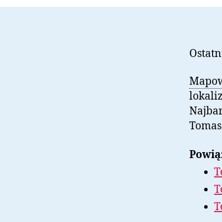
Ostatn
Mapow
lokali
Najbar
Tomasz
Powią
T
T
T