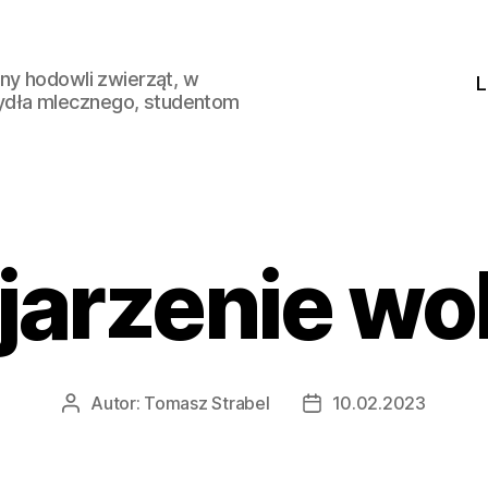
ny hodowli zwierząt, w
L
ydła mlecznego, studentom
jarzenie wo
Autor:
Tomasz Strabel
10.02.2023
Autor
Data
wpisu
wpisu