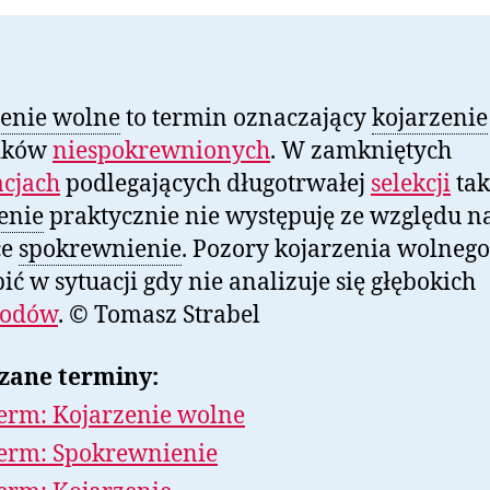
enie wolne
to termin oznaczający
kojarzenie
ików
niespokrewnionych
. W zamkniętych
cjach
podlegających długotrwałej
selekcji
tak
enie
praktycznie nie występuję ze względu n
ce
spokrewnienie
. Pozory kojarzenia wolneg
ić w sytuacji gdy nie analizuje się głębokich
wodów
. © Tomasz Strabel
zane terminy:
erm: Kojarzenie wolne
erm: Spokrewnienie