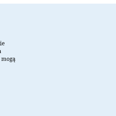
ie
a
o mogą