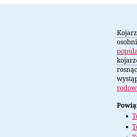
Kojarz
osobn
popula
kojarz
rosną
wystąp
rodo
Powią
T
T