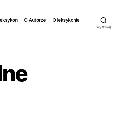
eksykon
O Autorze
O leksykonie
Wyszukaj
lne