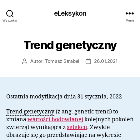
eLeksykon
Wyszukaj
Menu
Trend genetyczny
Autor:
Tomasz Strabel
26.01.2021
Autor
Data
wpisu
wpisu
Ostatnia modyfikacja dnia 31 stycznia, 2022
Trend genetyczny
(z ang. genetic trend) to
zmiana
wartości hodowlanej
kolejnych pokoleń
zwierząt wynikająca z
selekcji
. Zwykle
obrazuje się go przedstawiając na wykresie