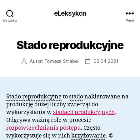
eLeksykon
Wyszukaj
Menu
Stado reprodukcyjne
Autor:
Tomasz Strabel
02.04.2021
Autor
Data
wpisu
wpisu
Stado reprodukcyjne
to
stado
nakierowane na
produkcję dużej liczby zwierząt do
wykorzystania w
stadach produkcyjnych
.
Odgrywa ważną rolę w procesie
rozpowszechniania postępu
. Często
wykorzystuje się w nich
krzyżowanie
. ©