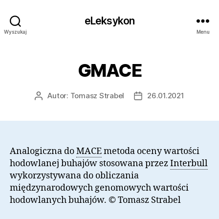
eLeksykon
Wyszukaj
Menu
GMACE
Autor:
Tomasz Strabel
26.01.2021
Autor
Data
wpisu
wpisu
Analogiczna do
MACE
metoda oceny wartości
hodowlanej buhajów stosowana przez
Interbull
wykorzystywana do obliczania
międzynarodowych genomowych wartości
hodowlanych buhajów. © Tomasz Strabel