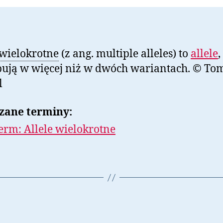
 wielokrotne
(z ang. multiple alleles) to
allele
,
ują w więcej niż w dwóch wariantach. © To
l
zane terminy:
erm: Allele wielokrotne