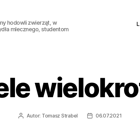
ny hodowli zwierząt, w
L
ydła mlecznego, studentom
ele wielokr
Autor:
Tomasz Strabel
06.07.2021
Autor
Data
wpisu
wpisu