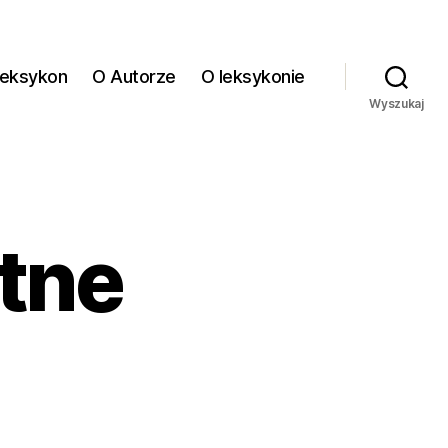
eksykon
O Autorze
O leksykonie
Wyszukaj
otne