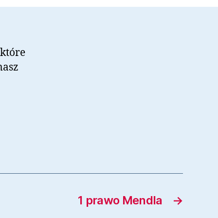
 które
masz
1 prawo Mendla
→