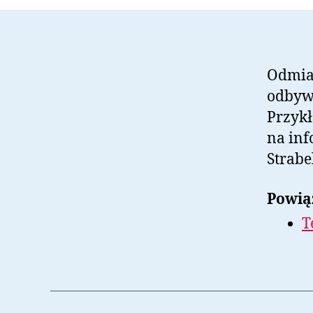
Odmian
odbywa
Przyk
na inf
Strabe
Powią
T