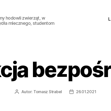
ny hodowli zwierząt, w
L
ydła mlecznego, studentom
cja bezpoś
Autor:
Tomasz Strabel
26.01.2021
Autor
Data
wpisu
wpisu