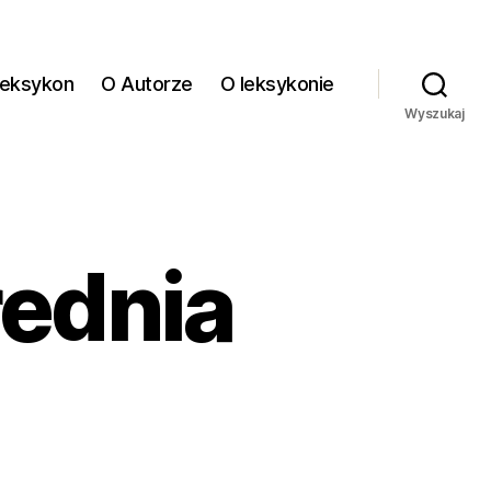
eksykon
O Autorze
O leksykonie
Wyszukaj
rednia