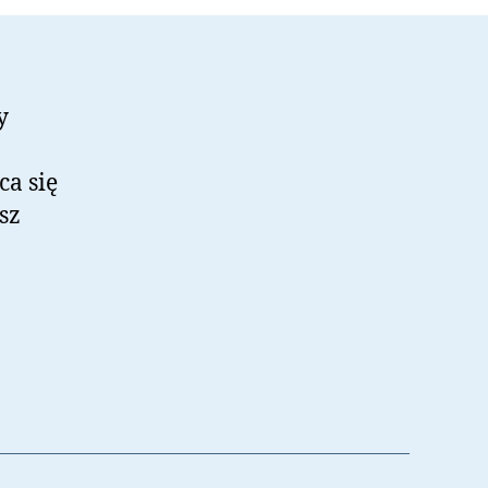
y
ca się
sz